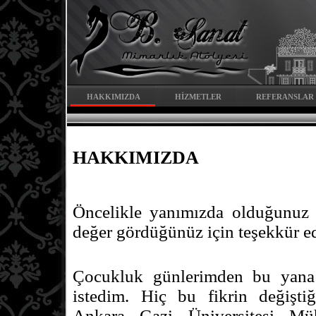
HAKKIMIZDA
HİZMETLER
REFERANSLAR
HAKKIMIZDA
Öncelikle yanımızda olduğunuz 
değer gördüğünüz için teşekkür 
Çocukluk günlerimden bu yan
istedim. Hiç bu fikrin değiştiğ
Ankara Gazi Üniversitesi Müh